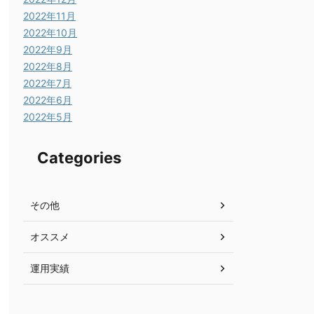
2022年11月
4.03
0.40
2022年10月
2022年9月
2022年8月
5.41
0.54
2022年7月
2022年6月
2022年5月
6.51
0.65
Categories
5.45
0.54
その他
オススメ
3.13
0.31
運用実績
6.70
0.67